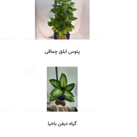
پتوس ابلق چماقی
گیاه دیفن باخیا