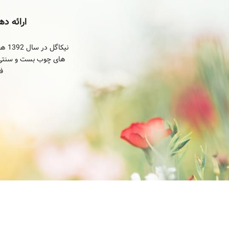
ارائه د
ف