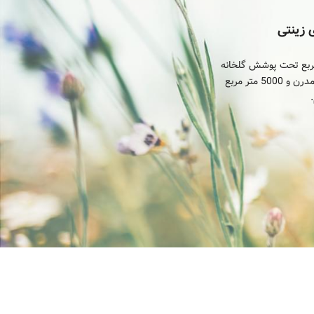
 زینتی
ی شمسی آغاز به فعالیت نموده است. در آغاز کار گلسرای نیکاگل با 500 متر مربع تحت پوشش گلخانه
های چوب بست و سنتی به پرورش گل پرداخت. امروز به لطف خداوند 10000 متر مربع فضای گلخانه ای مدرن و 5000 متر مربع