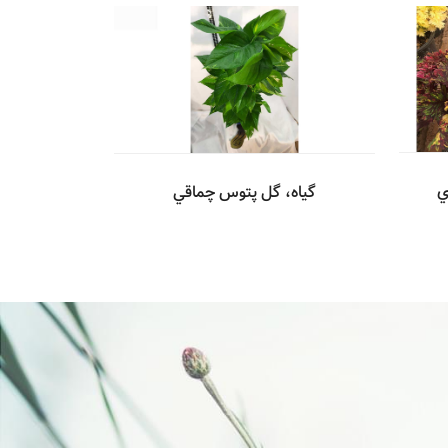
ي
گیاه، گل پتوس چماقي