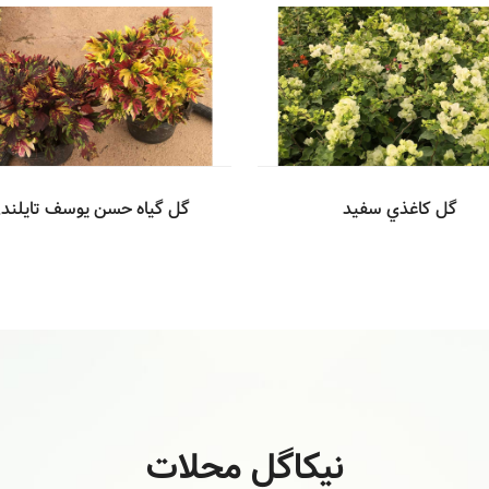
گل كاغذي سفيد
گل گیاه حسن يوسف تايلند
نیکاگل محلات