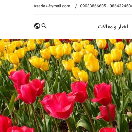
Asarlak@ymail.com
09033866605
-
086432450
اخبار و مقالات