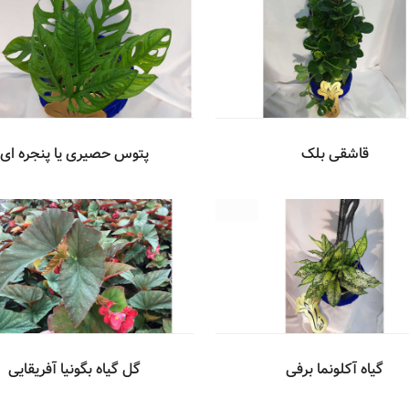
قاشقی بلک
پتوس حصیری یا پنجره ای
گل گیاه بگونیا آفریقایی
گیاه آکلونما برفی