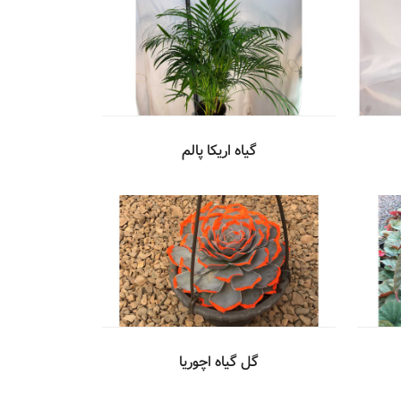
گیاه اریکا پالم
گل گیاه اچوریا