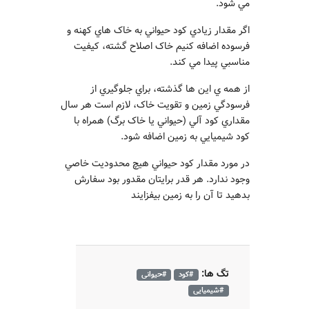
مي شود.
اگر مقدار زيادي کود حيواني به خاک هاي کهنه و
فرسوده اضافه کنيم خاک اصلاح گشته، کيفيت
مناسبي پيدا مي کند.
از همه ي اين ها گذشته، براي جلوگيري از
فرسودگي زمين و تقويت خاک، لازم است هر سال
مقداري کود آلي (حيواني يا خاک برگ) همراه با
کود شيميايي به زمين اضافه شود.
در مورد مقدار کود حيواني هيچ محدوديت خاصي
وجود ندارد. هر قدر برايتان مقدور بود سفارش
بدهيد تا آن را به زمين بيفزايند
تگ ها:
#کود
#حیوانی
#شیمیایی