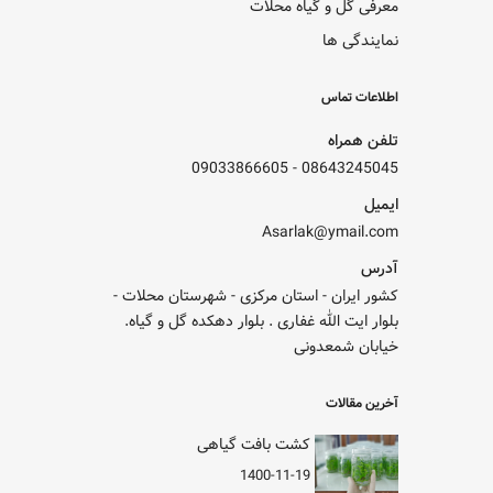
معرفی گل و گیاه محلات
نمایندگی ها
اطلاعات تماس
تلفن همراه
09033866605
-
08643245045
ایمیل
Asarlak@ymail.com
آدرس
کشور ایران - استان مرکزی - شهرستان محلات -
بلوار ایت الله غفاری . بلوار دهکده گل و گیاه.
خیابان شمعدونی
آخرین مقالات
کشت بافت گیاهی
1400-11-19