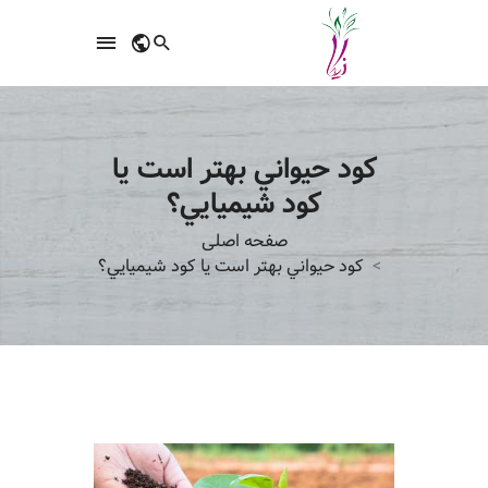
کود حيواني بهتر است يا
کود شيميايي؟
صفحه اصلی
کود حيواني بهتر است يا کود شيميايي؟