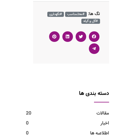
تگ ها:
#محلـمناسب
#نگهداری
#گل و گیاه
دسته بندی ها
مقالات
20
اخبار
0
اطلاعیه ها
0