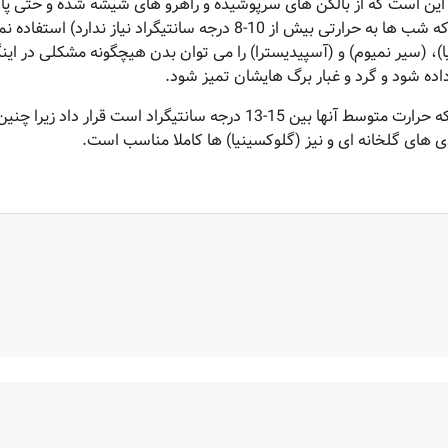
ن است که از بالکن های سرپوشیده و راهرو های شیشه شده و حتی پاگ
نورگیر پله ها برای گذاشتن گیاهان گلخانه های سرد (که شب ها به حرارتی بیش از 10-8 درجه سانتیگراد نیاز ندارد) استفا
ا)، (سیر نمیوم) و (آسپیدیسترا) را می توان بدن هیچگونه مشکلی در اینگ
داده شود و گرد و غبار برگ هایشان تمیز شود.
انواع گیاهان گلخانه های معتدل را باید در اتاق هایی که حرارت متوسط آنها بین 15-13 درجه سانتیگراد است قرار داد زیرا چنی
 های گلخانه ای و نیز (گلوکسینیا) ها کاملا مناسب است.