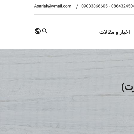
Asarlak@ymail.com
09033866605
-
086432450
اخبار و مقالات
رت)