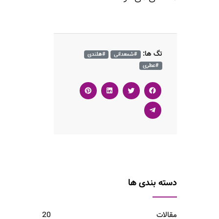
تگ ها:
#شمعدانی
#هلندی
#عطری
دسته بندی ها
مقالات
20