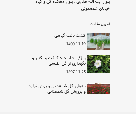
بلوار ایت الله غفاری . بلوار دهکده گل و گیاه.
خیابان شمعدونی
آخرین مقالات
کشت بافت گیاهی
1400-11-19
ویژگی ها، نحوه کاشت و تکثیر و
نگهداری از گل اطلسی
1397-11-25
معرفی گل شمعدانی و روش تولید
و پرورش گل شمعدانی
1397-11-12
نحوه کاشت تکثیر و نگهداری از گل
کالانکوا
Copyright © 2026 - All rights reserved.
Developed by
1397-11-12
Bahman Shafiei