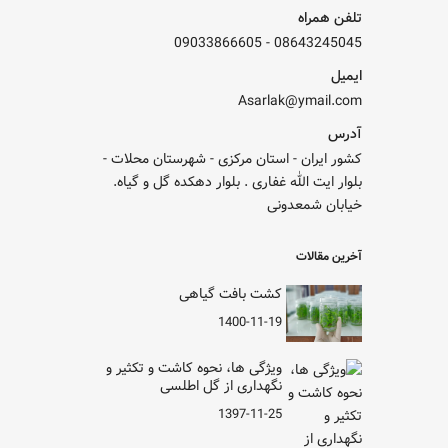
تلفن همراه
09033866605
-
08643245045
ایمیل
Asarlak@ymail.com
آدرس
کشور ایران - استان مرکزی - شهرستان محلات -
بلوار ایت الله غفاری . بلوار دهکده گل و گیاه.
خیابان شمعدونی
آخرین مقالات
کشت بافت گیاهی
1400-11-19
ویژگی ها، نحوه کاشت و تکثیر و
نگهداری از گل اطلسی
1397-11-25