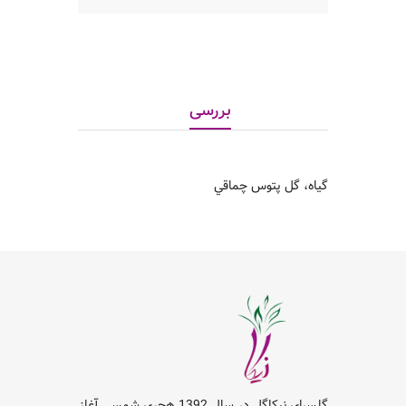
بررسی
گیاه، گل پتوس چماقي
گلسرای نیکاگل در سال 1392 هجری شمسی آغاز