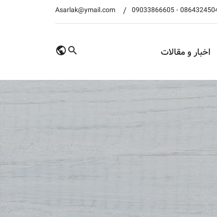
Asarlak@ymail.com
09033866605
-
086432450
اخبار و مقالات