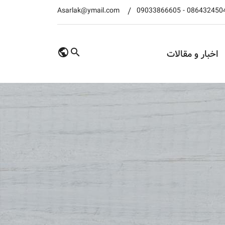
Asarlak@ymail.com
09033866605
-
086432450
اخبار و مقالات