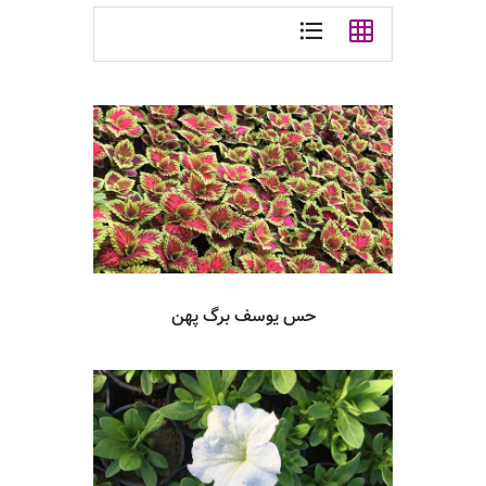
حس يوسف برگ پهن