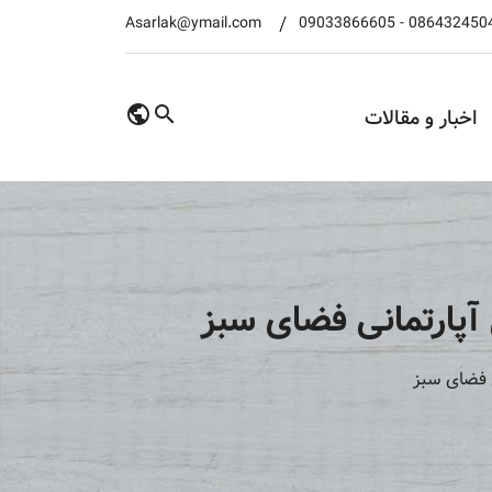
Asarlak@ymail.com
09033866605
-
086432450
اخبار و مقالات
آپارتمانی فضای سبز
 فضای سبز