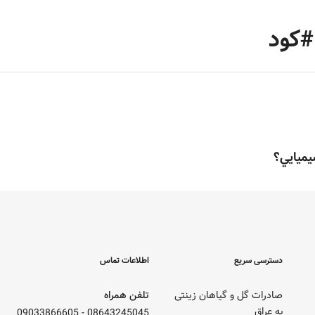
#کود
يميايي؟
دسترسی سریع
اطلاعات تماس
صادرات گل و گیاهان زینتی
تلفن همراه
به عراق
09033866605
-
08643245045